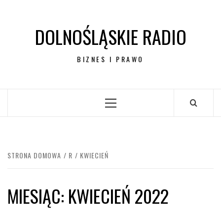
Przejdź
do
DOLNOŚLĄSKIE RADIO
treści
BIZNES I PRAWO
Menu
główne
STRONA DOMOWA
R
KWIECIEŃ
MIESIĄC:
KWIECIEŃ 2022