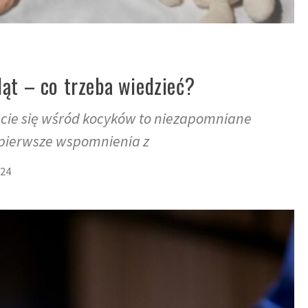
ąt – co trzeba wiedzieć?
ucie się wśród kocyków to niezapomniane
ą pierwsze wspomnienia z
024