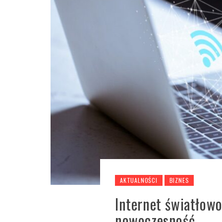
AKTUALNOŚCI
BIZNES
Internet światłow
nowoczesność