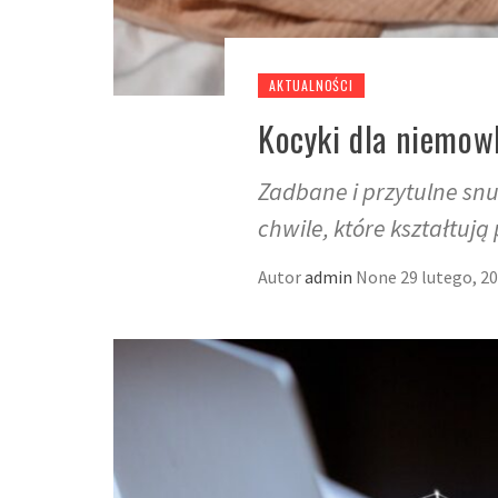
AKTUALNOŚCI
Kocyki dla niemowl
Zadbane i przytulne sn
chwile, które kształtuj
Autor
admin
None
29 lutego, 2