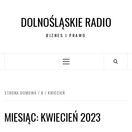
Przejdź
do
DOLNOŚLĄSKIE RADIO
treści
BIZNES I PRAWO
Menu
główne
STRONA DOMOWA
R
KWIECIEŃ
MIESIĄC:
KWIECIEŃ 2023