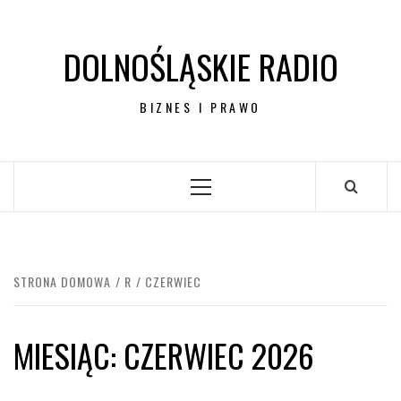
Przejdź
do
DOLNOŚLĄSKIE RADIO
treści
BIZNES I PRAWO
Menu
główne
STRONA DOMOWA
R
CZERWIEC
MIESIĄC:
CZERWIEC 2026